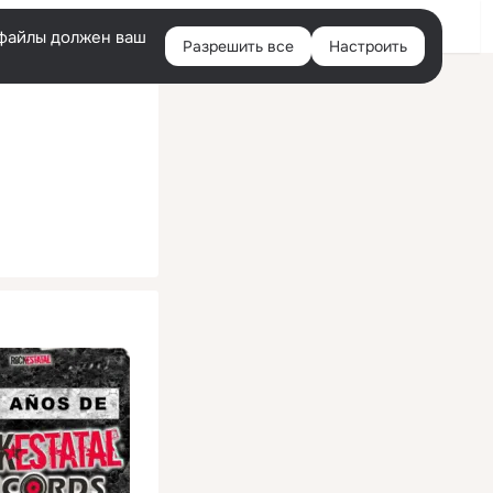
Помощь
Войти
й
e-файлы должен ваш
Разрешить все
Настроить
Правая
колонка