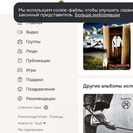
Мы используем cookie-файлы, чтобы улучшить сервис
законный представитель.
Больше информации
Левая
Главная
колонка
Видео
Группы
Люди
Публикации
Игры
Подарки
Другие альбомы исп
Поздравления
Рекомендации
Сменить язык
Рекламодателям
Помощь
Новости
Ещё
Мы применяем