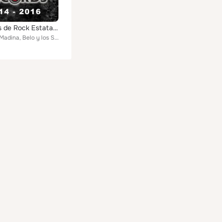
Dos Años de Rock Estatal Records
Fernando Madina, Belo y los Susodichos, Con Mora, Virgen, Kike Suárez & La Desbandada, Los Brazos, Caskärrabias, Sublevados, Pab...