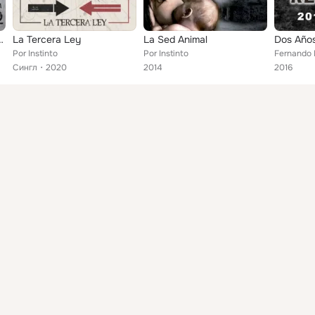
a (En Acústico)
La Tercera Ley
La Sed Animal
Por Instinto
Por Instinto
Сингл
2020
2014
2016