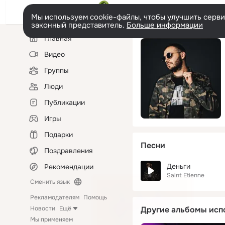
Мы используем cookie-файлы, чтобы улучшить сервис
законный представитель.
Больше информации
Левая
Главная
колонка
Видео
Группы
Люди
Публикации
Игры
Подарки
Песни
Поздравления
Деньги
Рекомендации
Saint Etienne
Сменить язык
Рекламодателям
Помощь
Новости
Ещё
Другие альбомы исп
Мы применяем