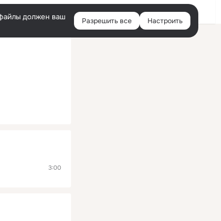
Помощь
Войти
й
e-файлы должен ваш
Разрешить все
Настроить
Правая
колонка
3:00