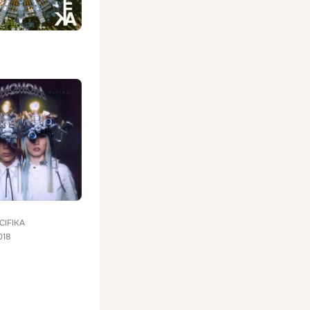
CIFIKA
018