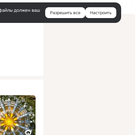
Помощь
Войти
й
e-файлы должен ваш
Разрешить все
Настроить
Правая
колонка