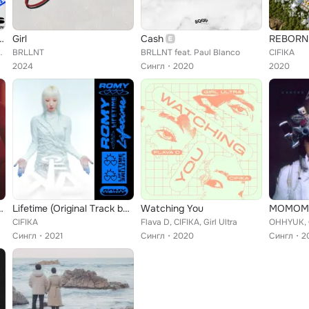
l Down (Remix EP)
Girl
Cash
REBORN
, Besomorph, CIFIKA
BRLLNT
BRLLNT feat. Paul Blanco
CIFIKA
2024
Сингл
2020
2020
riginal Soundtrack)
Lifetime (Original Track by Romy)
Watching You
MOMOM
CIFIKA
Flava D, CIFIKA, Girl Ultra
OHHYUK, 
Сингл
2021
Сингл
2020
Сингл
2