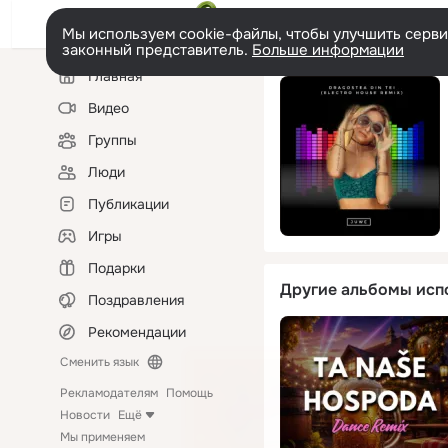
Мы используем cookie-файлы, чтобы улучшить сервис
законный представитель.
Больше информации
Левая
Главная
колонка
Видео
Группы
Люди
Публикации
Игры
Подарки
Другие альбомы исп
Поздравления
Рекомендации
Сменить язык
Рекламодателям
Помощь
Новости
Ещё
Мы применяем