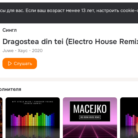
Русски
ы для вас. Если ваш возраст менее 13 лет, настроить cooki
Сингл
Dragostea din tei (Electro House Remi
Juwe
Хаус
2020
Слушать
олнителя