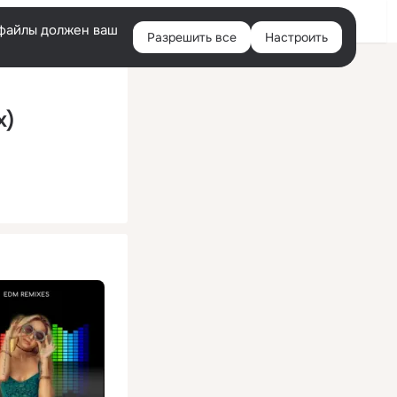
Помощь
Войти
й
e-файлы должен ваш
Разрешить все
Настроить
Правая
колонка
x)