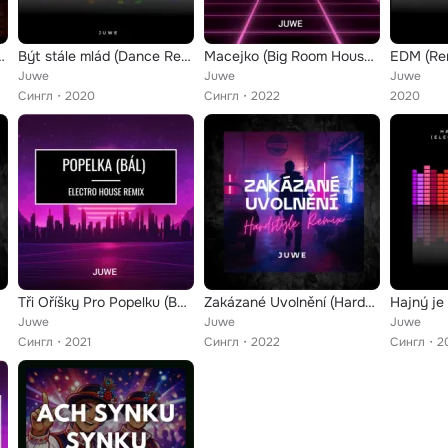
a (Dance Remix)
Být stále mlád (Dance Remix)
Macejko (Big Room House Remix)
EDM (Re
Juwe
Juwe
Juwe
Сингл
2020
Сингл
2022
2020
Tři Oříšky Pro Popelku (Bál) (Electro House Remix)
Zakázané Uvolnění (Hardstyle Remix)
Juwe
Juwe
Juwe
Сингл
2021
Сингл
2022
Сингл
2