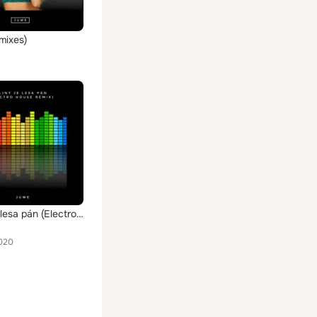
mixes)
Hajný je lesa pán (Electro house Remix)
020