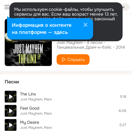
Войти
Мы используем cookie-файлы, чтобы улучшить
сервисы для вас. Если ваш возраст менее 13 лет,
настроить cookie-файлы должен ваш законный
Альбом
представитель.
Больше информации
Информация о контенте
Разрешить все
Настроить
на платформе — здесь
The Linx
Just Mayhem
4
песни
Танцевальная
Драм-н-бэйс
2014
Слушать
Песни
The Linx
5:18
Just Mayhem
Marx
Feel Good
6:09
Just Mayhem
Marx
My Desire
5:27
Just Mayhem
Marx