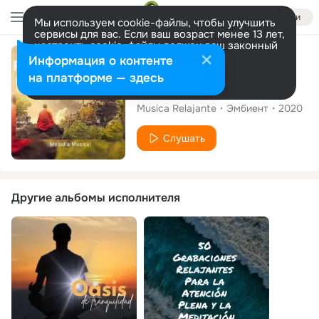
Войти
Мы используем cookie-файлы, чтобы улучшить
сервисы для вас. Если ваш возраст менее 13 лет,
настроить cookie-файлы должен ваш законный
представитель.
Больше информации
Альбом
Информация о контенте
Разрешить все
Настроить
на платформе — здесь
Musica Relajante
Musica Relajante
Эмбиент
2020
Слушать
Другие альбомы исполнителя