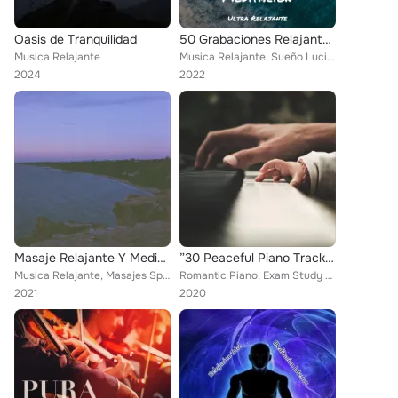
Oasis de Tranquilidad
50 Grabaciones Relajantes Para la Atención Plena y la Meditación
Musica Relajante
Musica Relajante, Sueño Lucido, Ambiente
2024
2022
Masaje Relajante Y Meditación
”30 Peaceful Piano Tracks for Ultimate Winter Tranquility”
Musica Relajante, Masajes Spa, Dormir Sol
Romantic Piano, Exam Study Classical Music, Musica Relajante
2021
2020