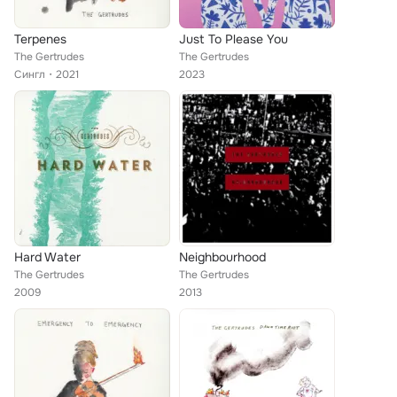
Terpenes
Just To Please You
The Gertrudes
The Gertrudes
Сингл
2021
2023
Hard Water
Neighbourhood
The Gertrudes
The Gertrudes
2009
2013