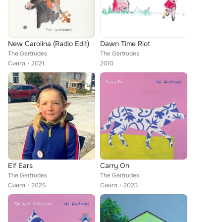
New Carolina (Radio Edit)
Dawn Time Riot
The Gertrudes
The Gertrudes
Сингл
2021
2010
Elf Ears
Carry On
The Gertrudes
The Gertrudes
Сингл
2025
Сингл
2023