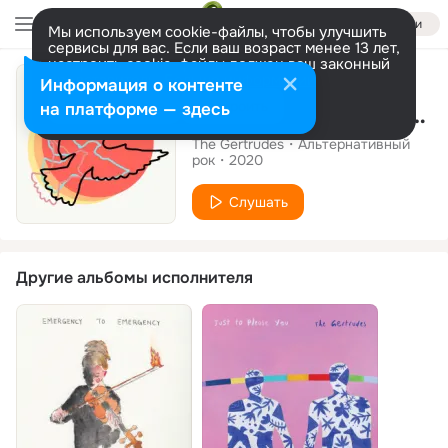
Войти
Мы используем cookie-файлы, чтобы улучшить
сервисы для вас. Если ваш возраст менее 13 лет,
настроить cookie-файлы должен ваш законный
Сингл
представитель.
Больше информации
Информация о контенте
Разрешить все
Настроить
на платформе — здесь
Emergency to Emergency
The Gertrudes
Альтернативный
рок
2020
Слушать
Другие альбомы исполнителя