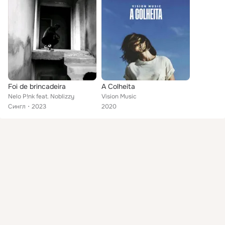
Foi de brincadeira
A Colheita
Nelo P!nk feat. Noblizzy
Vision Music
Сингл
2023
2020