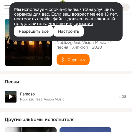
Войти
Мы используем cookie-файлы, чтобы улучшить
сервисы для вас. Если ваш возраст менее 13 лет,
настроить cookie-файлы должен ваш законный
Сингл
представитель.
Больше информации
Разрешить все
Настроить
Famoso
Noblizzy
Vision Music
1
feat.
песня
Хип-хоп
2020
Слушать
Песни
Famoso
4:08
Noblizzy
feat.
Vision Music
Другие альбомы исполнителя