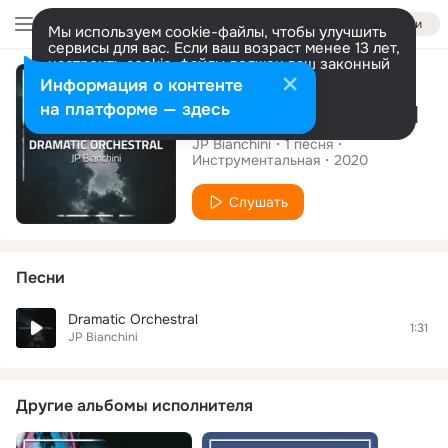
Войти
Мы используем cookie-файлы, чтобы улучшить
сервисы для вас. Если ваш возраст менее 13 лет,
настроить cookie-файлы должен ваш законный
Сингл
представитель.
Больше информации
Информация о контенте
Разрешить все
Настроить
на платформе — здесь
Dramatic Orchestral
JP Bianchini
1
песня
Инструментальная
2020
Слушать
Песни
Dramatic Orchestral
1:31
JP Bianchini
Другие альбомы исполнителя