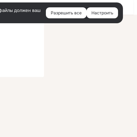
Помощь
Войти
й
e-файлы должен ваш
Разрешить все
Настроить
Правая
колонка