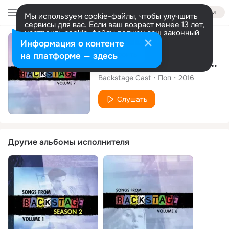
Войти
Мы используем cookie-файлы, чтобы улучшить
сервисы для вас. Если ваш возраст менее 13 лет,
настроить cookie-файлы должен ваш законный
представитель.
Больше информации
Альбом
Информация о контенте
Разрешить все
Настроить
на платформе — здесь
Songs from Backstage, Vol. 7
Backstage Cast
Поп
2016
Слушать
Другие альбомы исполнителя