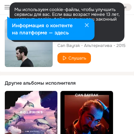
Войти
Мы используем cookie-файлы, чтобы улучшить
сервисы для вас. Если ваш возраст менее 13 лет,
настроить cookie-файлы должен ваш законный
представитель.
Больше информации
Альбом
Информация о контенте
Разрешить все
Настроить
на платформе — здесь
Isiklar Altinda
Can Bayrak
Альтернатива
2015
Слушать
Другие альбомы исполнителя