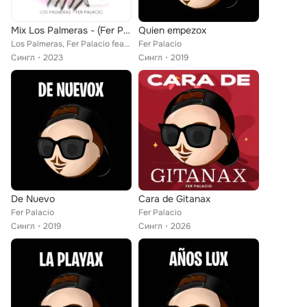
Mix Los Palmeras - (Fer Palacio Remix)
Quien empezox
Los Palmeras, Fer Palacio feat. Fer Palacio Records
Fer Palacio
Сингл
2023
Сингл
2019
De Nuevo
Cara de Gitanax
Fer Palacio
Fer Palacio
Сингл
2019
Сингл
2026