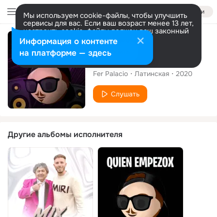
Войти
Мы используем cookie-файлы, чтобы улучшить
сервисы для вас. Если ваш возраст менее 13 лет,
настроить cookie-файлы должен ваш законный
представитель.
Больше информации
Сингл
Информация о контенте
Разрешить все
Настроить
на платформе — здесь
Flexinx
Fer Palacio
Латинская
2020
Слушать
Другие альбомы исполнителя