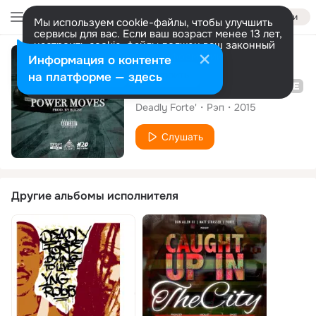
Войти
Мы используем cookie-файлы, чтобы улучшить
сервисы для вас. Если ваш возраст менее 13 лет,
настроить cookie-файлы должен ваш законный
представитель.
Больше информации
Сингл
Информация о контенте
Разрешить все
Настроить
на платформе — здесь
Power Moves (feat. Priceless Da Roc)
Deadly Forte'
Рэп
2015
Слушать
Другие альбомы исполнителя