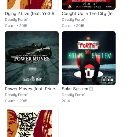
Dying 2 Live (feat. YnG RobB)
Caught Up In The City (feat. Matthew Strasser)
Deadly Forte'
Deadly Forte'
Сингл
2015
Сингл
2015
Power Moves (feat. Priceless Da Roc)
Solar System
Deadly Forte'
Deadly Forte'
Сингл
2015
2014