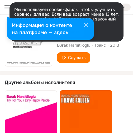
Войти
Мы используем cookie-файлы, чтобы улучшить
сервисы для вас. Если ваш возраст менее 13 лет,
настроить cookie-файлы должен ваш законный
представитель.
Больше информации
Сингл
Информация о контенте
Разрешить все
Настроить
на платформе — здесь
Cant Save Myself
Burak Harsitlioglu
Транс
2013
Слушать
Другие альбомы исполнителя