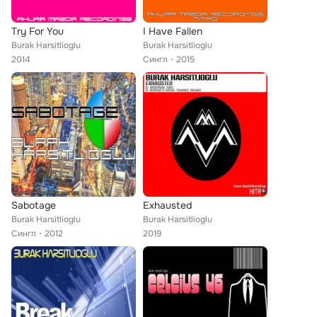
Try For You
I Have Fallen
Burak Harsitlioglu
Burak Harsitlioglu
2014
Сингл
2015
Sabotage
Exhausted
Burak Harsitlioglu
Burak Harsitlioglu
Сингл
2012
2019