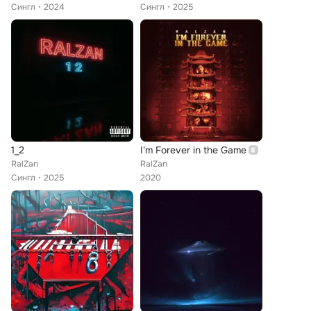
Сингл
2024
Сингл
2025
1_2
I'm Forever in the Game
RalZan
RalZan
Сингл
2025
2020