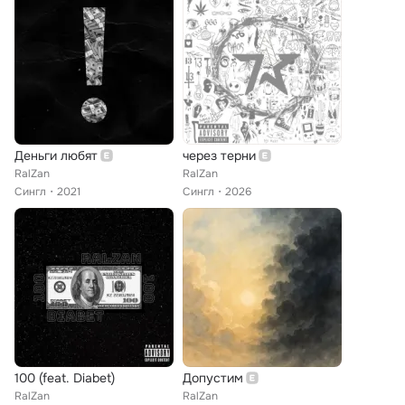
Деньги любят
через терни
RalZan
RalZan
Сингл
2021
Сингл
2026
100 (feat. Diabet)
Допустим
RalZan
RalZan