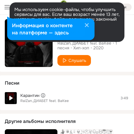
Войти
Мы используем cookie-файлы, чтобы улучшить
сервисы для вас. Если ваш возраст менее 13 лет,
настроить cookie-файлы должен ваш законный
Сингл
представитель.
Больше информации
Информация о контенте
Разрешить все
Настроить
на платформе — здесь
Карантин
RalZan
ДИАБЕТ
BaKee
1
feat.
песня
Хип-хоп
2020
Слушать
Песни
Карантин
3:49
RalZan
ДИАБЕТ
feat.
BaKee
Другие альбомы исполнителя