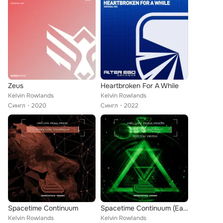
Zeus
Heartbroken For A While
Kelvin Rowlands
Kelvin Rowlands
Сингл
2020
Сингл
2022
Spacetime Continuum
Spacetime Continuum (Eastok Remix)
Kelvin Rowlands
Kelvin Rowlands