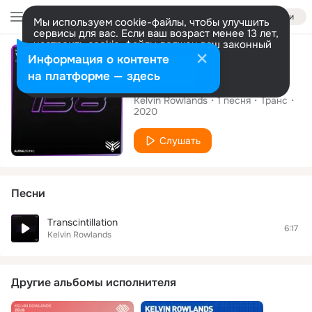
Войти
Мы используем cookie-файлы, чтобы улучшить
сервисы для вас. Если ваш возраст менее 13 лет,
настроить cookie-файлы должен ваш законный
Сингл
представитель.
Больше информации
Информация о контенте
Разрешить все
Настроить
на платформе — здесь
Transcintillation
Kelvin Rowlands
1
песня
Транс
2020
Слушать
Песни
Transcintillation
6:17
Kelvin Rowlands
Другие альбомы исполнителя