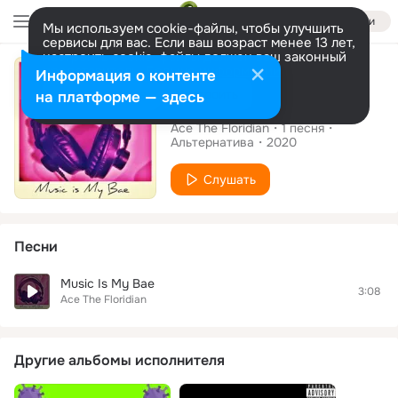
Войти
Мы используем cookie-файлы, чтобы улучшить
сервисы для вас. Если ваш возраст менее 13 лет,
настроить cookie-файлы должен ваш законный
Сингл
представитель.
Больше информации
Информация о контенте
Разрешить все
Настроить
на платформе — здесь
Music Is My Bae
Ace The Floridian
1
песня
Альтернатива
2020
Слушать
Песни
Music Is My Bae
3:08
Ace The Floridian
Другие альбомы исполнителя