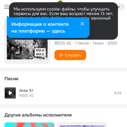
Войти
Мы используем cookie-файлы, чтобы улучшить
сервисы для вас. Если ваш возраст менее 13 лет,
настроить cookie-файлы должен ваш законный
представитель.
Больше информации
Сингл
Информация о контенте
Разрешить все
Настроить
на платформе — здесь
Area 51
REDD 42
1
песня
Техно
2020
Слушать
Песни
Area 51
6:34
REDD 42
Другие альбомы исполнителя