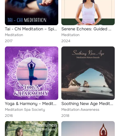
Tai - Chi Meditation – Spiritual Melodies, Music for Meditation, Yoga 2017, Mantra, Healing Zen
Serene Echoes: Guided Meditation
Meditation
Meditation
2017
2024
Yoga & Harmony – Meditation Music, Training Yoga, Water Sound Therapy, Focus, Tibetan Music, Deep Concentration
Soothing New Age Meditation Nature Sounds
Meditation Spa Society
Meditation Awareness
2016
2018