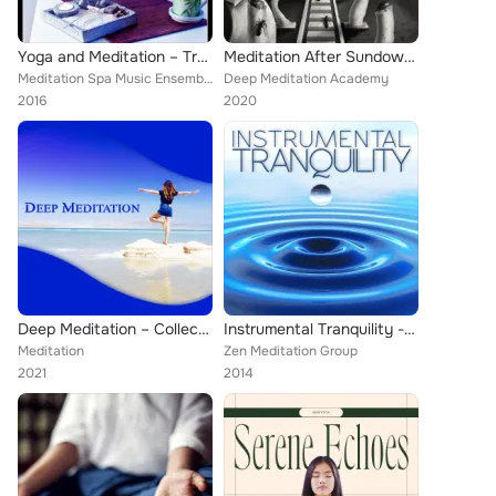
Yoga and Meditation – Tranquility Spa, Yoga Poses, Spiritual Healing, Yoga Music, Spa, Meditation, New Age, Relaxation
Meditation After Sundown - So That You Can Sleep Peacefully All Night
Meditation Spa Music Ensemble
Deep Meditation Academy
2016
2020
Deep Meditation – Collection of 15 New Age Songs Perfect for Inner Harmony and Balance
Instrumental Tranquility - Soothing and Relaxing New Age Harp Music Songs
Meditation
Zen Meditation Group
2021
2014