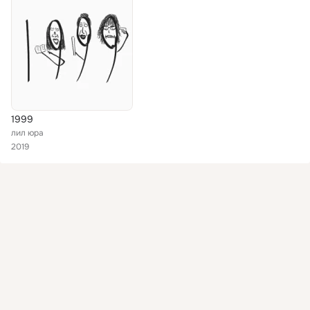
1999
лил юра
2019