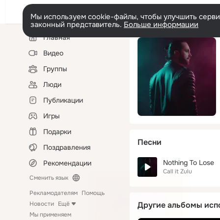
Мы используем cookie-файлы, чтобы улучшить сервис
законный представитель.
Больше информации
Левая
Главная
колонка
Видео
Группы
Люди
Публикации
Игры
Подарки
Песни
Поздравления
Nothing To Lose
Рекомендации
Call it Zulu
Сменить язык
Рекламодателям
Помощь
Новости
Ещё
Другие альбомы исп
Мы применяем