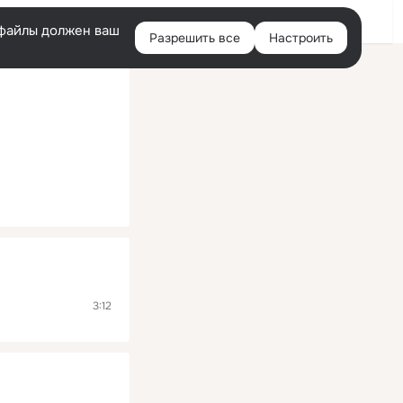
Помощь
Войти
й
e-файлы должен ваш
Разрешить все
Настроить
Правая
колонка
3:12