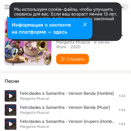
Войти
Мы используем cookie-файлы, чтобы улучшить
сервисы для вас. Если ваш возраст менее 13 лет,
настроить cookie-файлы должен ваш законный
Альбом
представитель.
Больше информации
Информация о контенте
Разрешить все
Настроить
на платформе — здесь
Muchas Felicidades Samantha
Margarita Musical
8
песен
Фолк
2020
Слушать
Песни
Felicidades a Samantha - Version Banda (Hombre)
1:43
Margarita Musical
Felicidades a Samantha - Version Banda (Mujer)
1:43
Margarita Musical
Felicidades a Samantha - Version Grupero (Hombre)
1:43
Margarita Musical