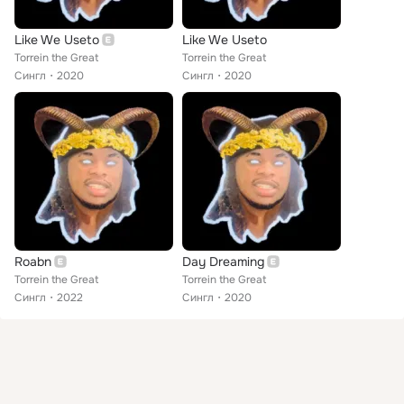
Like We Useto
Like We Useto
Torrein the Great
Torrein the Great
Сингл
2020
Сингл
2020
Roabn
Day Dreaming
Torrein the Great
Torrein the Great
Сингл
2022
Сингл
2020