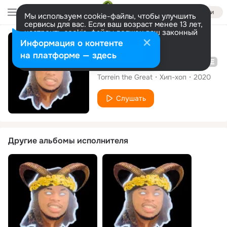
Войти
Мы используем cookie-файлы, чтобы улучшить
сервисы для вас. Если ваш возраст менее 13 лет,
настроить cookie-файлы должен ваш законный
представитель.
Больше информации
Сингл
Информация о контенте
Разрешить все
Настроить
на платформе — здесь
Wholelotta Money
Torrein the Great
Хип-хоп
2020
Слушать
Другие альбомы исполнителя