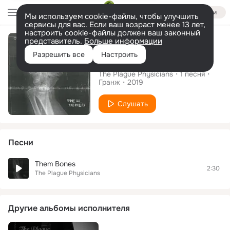
Войти
Мы используем cookie-файлы, чтобы улучшить
сервисы для вас. Если ваш возраст менее 13 лет,
настроить cookie-файлы должен ваш законный
Сингл
представитель.
Больше информации
Разрешить все
Настроить
Them Bones
The Plague Physicians
1
песня
Гранж
2019
Слушать
Песни
Them Bones
2:30
The Plague Physicians
Другие альбомы исполнителя