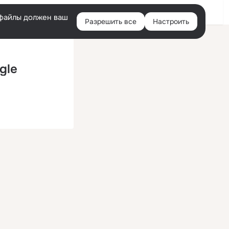
Помощь
Войти
й
e-файлы должен ваш
Разрешить все
Настроить
Правая
колонка
gle