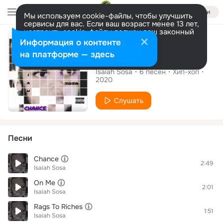
Войти
Мы используем cookie-файлы, чтобы улучшить
сервисы для вас. Если ваш возраст менее 13 лет,
настроить cookie-файлы должен ваш законный
Альбом
представитель.
Больше информации
Информация о контенте
Разрешить все
Настроить
на платформе — здесь
Chance
Isaiah Sosa
6
песен
Хип-хоп
2020
Слушать
Песни
Chance
2:49
Isaiah Sosa
On Me
2:01
Isaiah Sosa
Rags To Riches
1:51
Isaiah Sosa