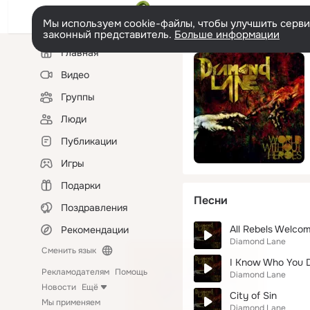
Мы используем cookie-файлы, чтобы улучшить сервис
законный представитель.
Больше информации
Левая
Главная
колонка
Видео
Группы
Люди
Публикации
Игры
Подарки
Песни
Поздравления
All Rebels Welco
Рекомендации
Diamond Lane
Сменить язык
I Know Who You 
Рекламодателям
Помощь
Diamond Lane
Новости
Ещё
City of Sin
Мы применяем
Diamond Lane