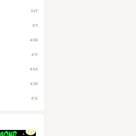
3:27
3:11
4:06
4:17
4:03
4:35
4:12