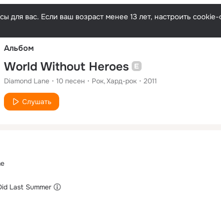
Русски
ы для вас. Если ваш возраст менее 13 лет, настроить cooki
Альбом
World Without Heroes
Diamond Lane
10
песен
Рок
Хард-рок
2011
Слушать
me
Did Last Summer