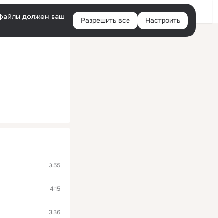
Помощь
Войти
й
e-файлы должен ваш
Разрешить все
Настроить
Правая
колонка
3:55
4:15
3:36