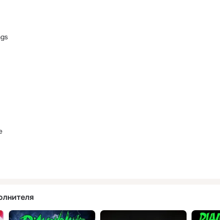
ngs
e
олнителя