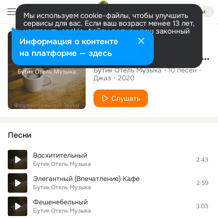
Войти
Мы используем cookie-файлы, чтобы улучшить
сервисы для вас. Если ваш возраст менее 13 лет,
настроить cookie-файлы должен ваш законный
Альбом
представитель.
Больше информации
Информация о контенте
Разрешить все
Настроить
на платформе — здесь
Фешенебельный Звуки
Бутик Отель Музыка
10
песен
Джаз
2020
Слушать
Песни
Восхитительный
2:43
Бутик Отель Музыка
Элегантный (Впечатление) Кафе
2:59
Бутик Отель Музыка
Фешенебельный
3:03
Бутик Отель Музыка