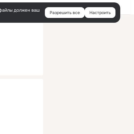
Помощь
Войти
й
e-файлы должен ваш
Разрешить все
Настроить
Правая
колонка