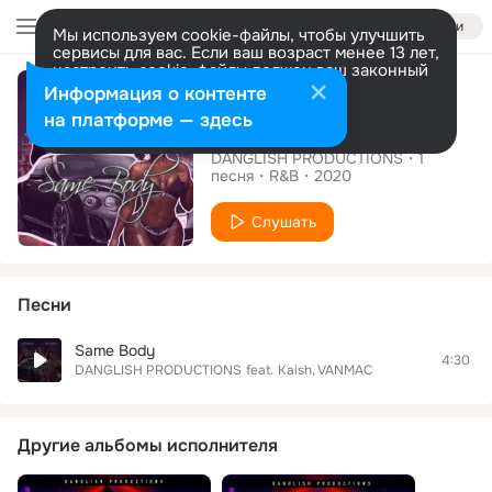
Войти
Мы используем cookie-файлы, чтобы улучшить
сервисы для вас. Если ваш возраст менее 13 лет,
настроить cookie-файлы должен ваш законный
Сингл
представитель.
Больше информации
Информация о контенте
Разрешить все
Настроить
на платформе — здесь
Same Body
DANGLISH PRODUCTIONS
1
песня
R&B
2020
Слушать
Песни
Same Body
4:30
DANGLISH PRODUCTIONS
feat.
Kaish
VANMAC
Другие альбомы исполнителя