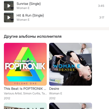
Sunrise (Single)
3:45
Woman E
Hit & Run (Single)
3:17
Woman E
Другие альбомы исполнителя
This Beat Is POPTRONIK - Volume One
Desire
Various Artist, Simon Curtis, Tao Hypah, RAFF, Garçon Garçon, Queen of Hearts, Bright Light Bright Light, Johnny Lazer, TNTT, Bi...
Woman E
2012
2012