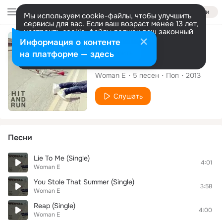
Войти
Мы используем cookie-файлы, чтобы улучшить
сервисы для вас. Если ваш возраст менее 13 лет,
настроить cookie-файлы должен ваш законный
представитель.
Больше информации
Альбом
Информация о контенте
Разрешить все
Настроить
на платформе — здесь
Hit & Run
Woman E
5
песен
Поп
2013
Слушать
Песни
Lie To Me (Single)
4:01
Woman E
You Stole That Summer (Single)
3:58
Woman E
Reap (Single)
4:00
Woman E