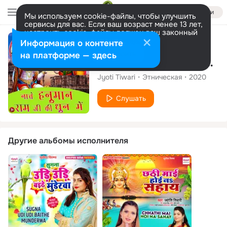
Войти
Мы используем cookie-файлы, чтобы улучшить
сервисы для вас. Если ваш возраст менее 13 лет,
настроить cookie-файлы должен ваш законный
представитель.
Больше информации
Сингл
Информация о контенте
Разрешить все
Настроить
на платформе — здесь
Nache Hanuman Ram Ji Ki Dhun Mein - Single
Jyoti Tiwari
Этническая
2020
Слушать
Другие альбомы исполнителя