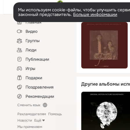
Мы используем cookie-файлы, чтобы улучшить сервис
законный представитель.
Больше информации
Левая
Главная
колонка
Видео
Группы
Люди
Публикации
Игры
Подарки
Другие альбомы исп
Поздравления
Рекомендации
Сменить язык
Рекламодателям
Помощь
Новости
Ещё
Мы применяем