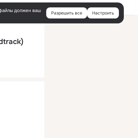
Помощь
Войти
й
e-файлы должен ваш
Разрешить все
Настроить
Правая
колонка
dtrack)