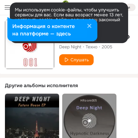
Войти
Мы используем cookie-файлы, чтобы улучшить
сервисы для вас. Если ваш возраст менее 13 лет,
настроить cookie-файлы должен ваш законный
представитель.
Больше информации
Альбом
Информация о контенте
Разрешить все
Настроить
на платформе — здесь
Perfect Stranger EP
Deep Night
Техно
2005
Слушать
Другие альбомы исполнителя