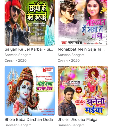
Saiyan Ke Jel Karbai - Single
Mohabbat Mein Saja Ta Na Deboo...
Sarvesh Sangam
Sarvesh Sangam
Сингл
2020
Сингл
2020
Bhole Baba Darshan Deda
Jhuleli Jhuluaa Maiya
Sarvesh Sangam
Sarvesh Sangam