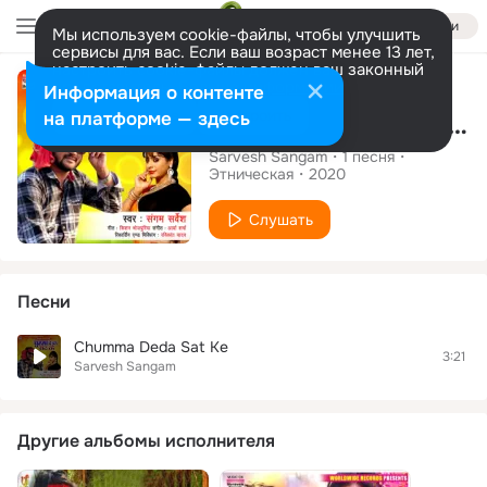
Войти
Мы используем cookie-файлы, чтобы улучшить
сервисы для вас. Если ваш возраст менее 13 лет,
настроить cookie-файлы должен ваш законный
Сингл
представитель.
Больше информации
Информация о контенте
Разрешить все
Настроить
на платформе — здесь
Chumma Deda Sat Ke
Sarvesh Sangam
1
песня
Этническая
2020
Слушать
Песни
Chumma Deda Sat Ke
3:21
Sarvesh Sangam
Другие альбомы исполнителя