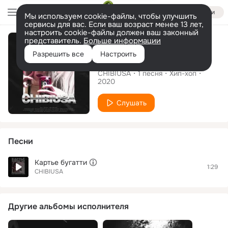
Войти
Мы используем cookie-файлы, чтобы улучшить
сервисы для вас. Если ваш возраст менее 13 лет,
настроить cookie-файлы должен ваш законный
Сингл
представитель.
Больше информации
Разрешить все
Настроить
Картье бугатти
CHIBIUSA
1
песня
Хип-хоп
2020
Слушать
Песни
Картье бугатти
1:29
CHIBIUSA
Другие альбомы исполнителя