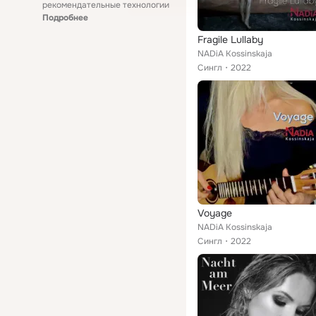
рекомендательные технологии
Подробнее
Fragile Lullaby
NADiA Kossinskaja
Сингл
2022
Voyage
NADiA Kossinskaja
Сингл
2022