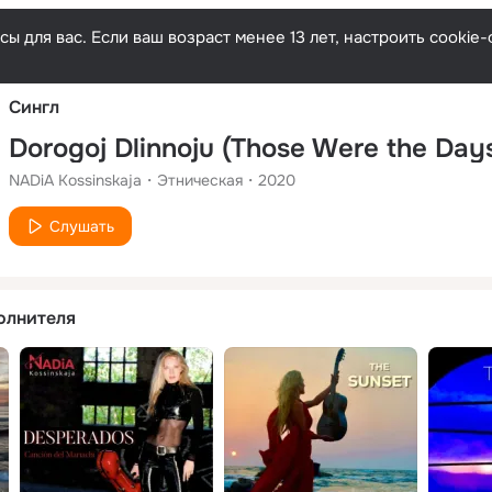
Русски
ы для вас. Если ваш возраст менее 13 лет, настроить cooki
Сингл
Dorogoj Dlinnoju (Those Were the Day
NADiA Kossinskaja
Этническая
2020
Слушать
олнителя