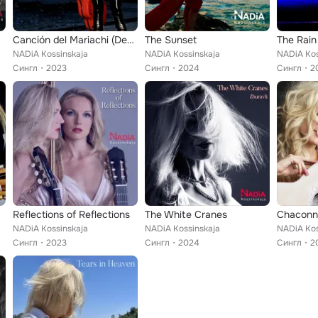
Canción del Mariachi (Desperado Theme)
The Sunset
The Rain
NADiA Kossinskaja
NADiA Kossinskaja
NADiA Kos
Сингл
2023
Сингл
2024
Сингл
2
Reflections of Reflections
The White Cranes
NADiA Kossinskaja
NADiA Kossinskaja
NADiA Kos
Сингл
2023
Сингл
2024
Сингл
2