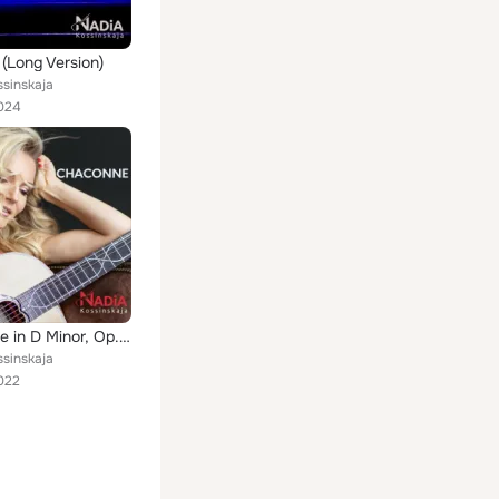
 (Long Version)
sinskaja
024
Chaconne in D Minor, Op. 23, HWV 448
sinskaja
022