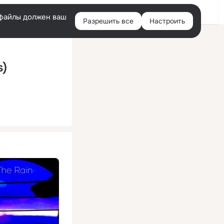
Помощь
Войти
й
e-файлы должен ваш
Разрешить все
Настроить
Правая
колонка
s)