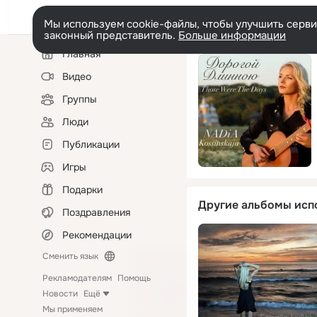
Мы используем cookie-файлы, чтобы улучшить сервис
законный представитель.
Больше информации
Левая
Главная
колонка
Видео
Группы
Люди
Публикации
Игры
Подарки
Другие альбомы исп
Поздравления
Рекомендации
Сменить язык
Рекламодателям
Помощь
Новости
Ещё
Мы применяем