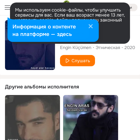
Войти
Мы используем cookie-файлы, чтобы улучшить
сервисы для вас. Если ваш возраст менее 13 лет,
настроить cookie-файлы должен ваш законный
представитель.
Больше информации
Сингл
Информация о контенте
Разрешить все
Настроить
на платформе — здесь
Haydi Eller Cebe
Engin Küçümen
Этническая
2020
Слушать
Другие альбомы исполнителя