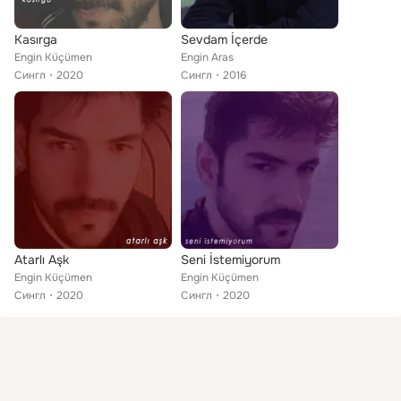
Kasırga
Sevdam İçerde
Engin Küçümen
Engin Aras
Сингл
2020
Сингл
2016
Atarlı Aşk
Seni İstemiyorum
Engin Küçümen
Engin Küçümen
Сингл
2020
Сингл
2020