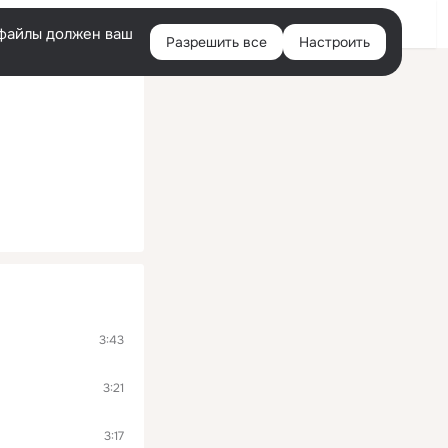
Помощь
Войти
й
e-файлы должен ваш
Разрешить все
Настроить
Правая
колонка
3:43
3:21
3:17