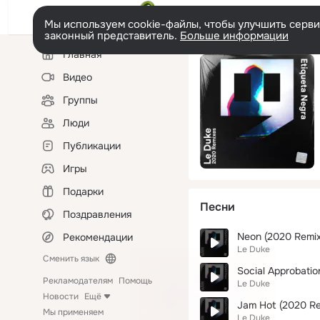
Мы используем cookie-файлы, чтобы улучшить сервис
законный представитель.
Больше информации
Левая
Главная
колонка
Видео
Группы
Люди
Публикации
Игры
Подарки
Песни
Поздравления
Neon (2020 Remix
Рекомендации
Le Duke
Сменить язык
Social Approbatio
Рекламодателям
Помощь
Le Duke
Новости
Ещё
Jam Hot (2020 Re
Мы применяем
Le Duke