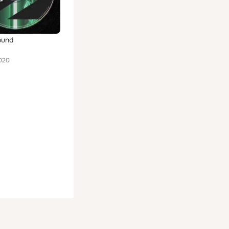
ound
020