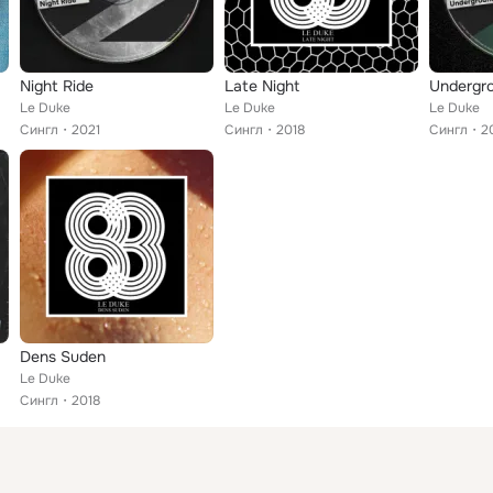
Night Ride
Late Night
Undergr
Le Duke
Le Duke
Le Duke
Сингл
2021
Сингл
2018
Сингл
2
Dens Suden
Le Duke
Сингл
2018