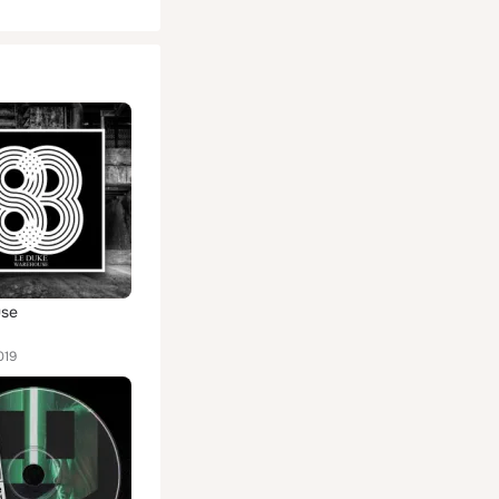
se
019