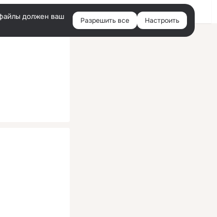
Помощь
Войти
й
e-файлы должен ваш
Разрешить все
Настроить
Правая
колонка