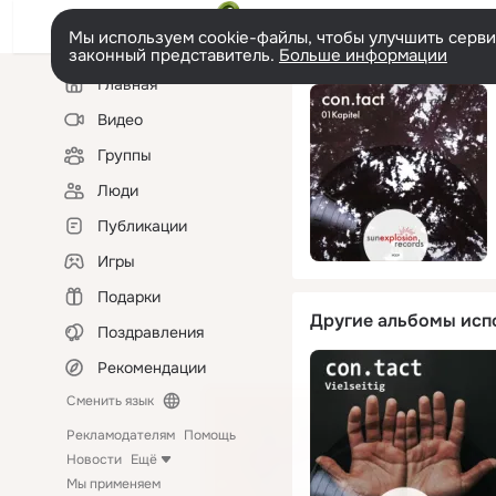
Мы используем cookie-файлы, чтобы улучшить сервис
законный представитель.
Больше информации
Левая
Главная
колонка
Видео
Группы
Люди
Публикации
Игры
Подарки
Другие альбомы исп
Поздравления
Рекомендации
Сменить язык
Рекламодателям
Помощь
Новости
Ещё
Мы применяем