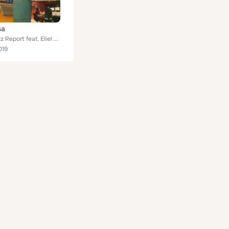
sa
Cuban Jazz Report feat. Eliel Lazo, Yasser Pino, Raul Pineda, Caramelo de Cuba
019