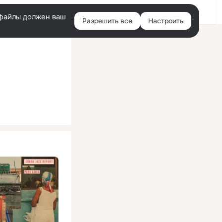
Помощь
Войти
й
e-файлы должен ваш
Разрешить все
Настроить
Правая
колонка