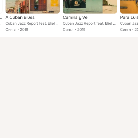
ds Compilation 2020, Vol. 28
A Cuban Blues
Camina y Ve
Para Lui
ten Meinert, MaLuBa Orchestra, Kira Skov, Jesper Thilo, Peter R...
Cuban Jazz Report feat. Eliel Lazo, Yasser Pino, Raul Pineda, Caramelo de Cuba
Cuban Jazz Report feat. Eliel Lazo, Yasser Pino, Raul Pineda, Caramelo de Cuba
Сингл
2019
Сингл
2019
Сингл
2