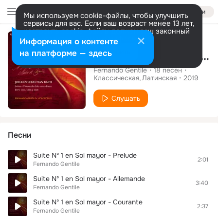
Войти
Мы используем cookie-файлы, чтобы улучшить
сервисы для вас. Если ваш возраст менее 13 лет,
настроить cookie-файлы должен ваш законный
Альбом
представитель.
Больше информации
Информация о контенте
Разрешить все
Настроить
на платформе — здесь
J. S. Bach: Cello Suites Vol 1
Fernando Gentile
18
песен
Классическая
Латинская
2019
Слушать
Песни
Suite Nº 1 en Sol mayor - Prelude
2:01
Fernando Gentile
Suite Nº 1 en Sol mayor - Allemande
3:40
Fernando Gentile
Suite Nº 1 en Sol mayor - Courante
2:37
Fernando Gentile