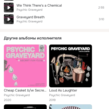
We Think There's a Chemical
2:55
Psychic Graveyard
Graveyard Breath
3:10
Psychic Graveyard
Другие альбомы исполнителя
Cheap Casket b/w Secret Fun Club Remix
Loud As Laughter
Psychic Graveyard
Psychic Graveyard
2020
2019