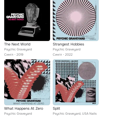
The Next World
Strangest Hobbies
Psychic Graveyard
Psychic Graveyard
Сингл
2019
Сингл
2022
What Happens At Zero
Split
Psychic Graveyard
Psychic Graveyard, USA Nails