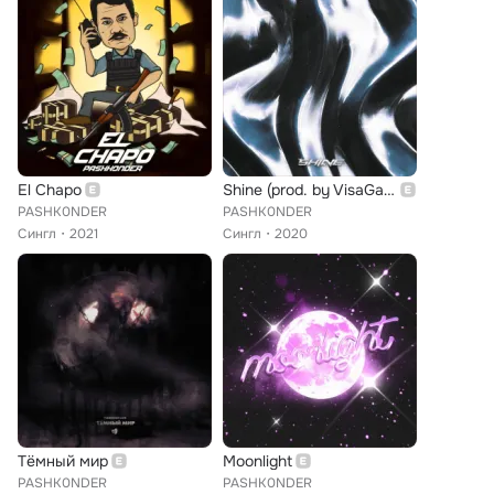
El Chapo
Shine (prod. by VisaGangBeatz)
PASHK0NDER
PASHK0NDER
Сингл
2021
Сингл
2020
Тёмный мир
Moonlight
PASHK0NDER
PASHK0NDER