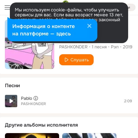
Войти
Мы используем cookie-файлы, чтобы улучшить
сервисы для вас. Если ваш возраст менее 13 лет,
настроить cookie-файлы должен ваш законный
представитель.
Больше информации
Сингл
Информация о контенте
Разрешить все
Настроить
на платформе — здесь
Pablo
PASHK0NDER
1
песня
Рэп
2019
Слушать
Песни
Pablo
2:09
PASHK0NDER
Другие альбомы исполнителя