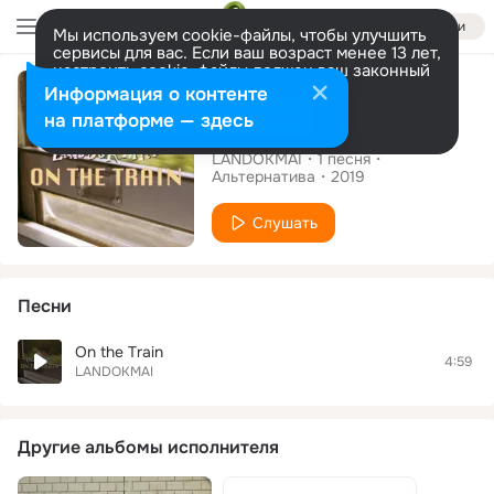
Войти
Мы используем cookie-файлы, чтобы улучшить
сервисы для вас. Если ваш возраст менее 13 лет,
настроить cookie-файлы должен ваш законный
Сингл
представитель.
Больше информации
Информация о контенте
Разрешить все
Настроить
на платформе — здесь
On the Train
LANDOKMAI
1
песня
Альтернатива
2019
Слушать
Песни
On the Train
4:59
LANDOKMAI
Другие альбомы исполнителя