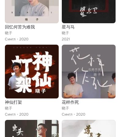
回忆何苦为难我
星与马
晓子
晓子
Сингл
2020
2021
神仙打架
花样作死
晓子
晓子
Сингл
2020
Сингл
2020