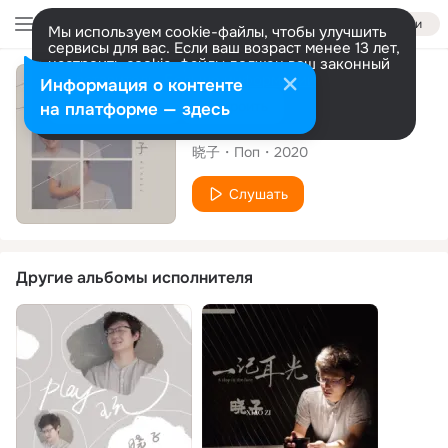
Войти
Мы используем cookie-файлы, чтобы улучшить
сервисы для вас. Если ваш возраст менее 13 лет,
настроить cookie-файлы должен ваш законный
представитель.
Больше информации
Сингл
Информация о контенте
Разрешить все
Настроить
на платформе — здесь
糊涂娃
晓子
Поп
2020
Слушать
Другие альбомы исполнителя