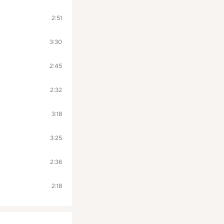
2:51
3:30
2:45
2:32
3:18
3:25
2:36
2:18