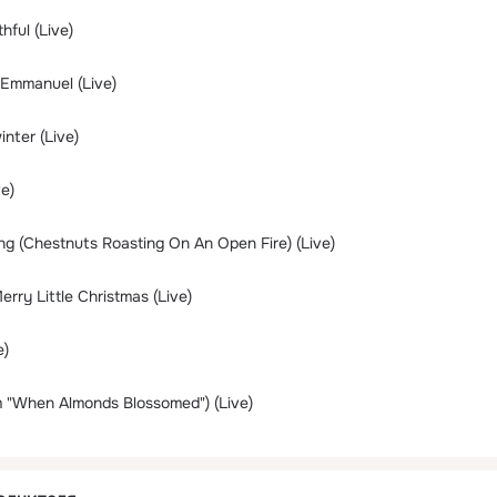
hful (Live)
Emmanuel (Live)
inter (Live)
ve)
g (Chestnuts Roasting On An Open Fire) (Live)
rry Little Christmas (Live)
e)
 "When Almonds Blossomed") (Live)