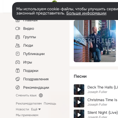
Мы используем cookie-файлы, чтобы улучшить сервис
законный представитель.
Больше информации
Левая
Главная
колонка
Видео
Группы
Люди
Публикации
Игры
Подарки
Песни
Поздравления
Deck The Halls (Li
Рекомендации
Joseph Fuller
Сменить язык
Christmas Time Is
Рекламодателям
Помощь
Joseph Fuller
Новости
Ещё
Silent Night (Live)
Мы применяем
Joseph Fuller