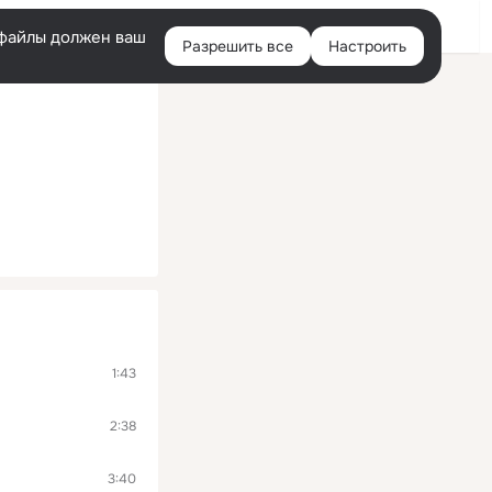
Помощь
Войти
й
e-файлы должен ваш
Разрешить все
Настроить
Правая
колонка
1:43
2:38
3:40