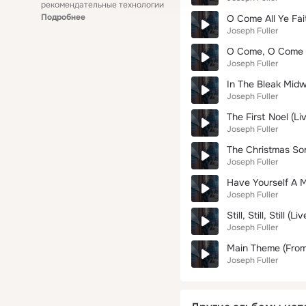
рекомендательные технологии
Подробнее
O Come All Ye Fait
Joseph Fuller
O Come, O Come 
Joseph Fuller
In The Bleak Midw
Joseph Fuller
The First Noel (Li
Joseph Fuller
The Christmas Son
Joseph Fuller
Have Yourself A Me
Joseph Fuller
Still, Still, Still (Liv
Joseph Fuller
Main Theme (From
Joseph Fuller