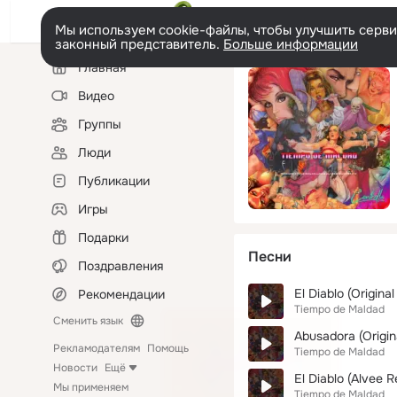
Мы используем cookie-файлы, чтобы улучшить сервис
законный представитель.
Больше информации
Левая
Главная
колонка
Видео
Группы
Люди
Публикации
Игры
Подарки
Песни
Поздравления
El Diablo (Original
Рекомендации
Tiempo de Maldad
Сменить язык
Abusadora (Origin
Рекламодателям
Помощь
Tiempo de Maldad
Новости
Ещё
El Diablo (Alvee R
Мы применяем
Tiempo de Maldad