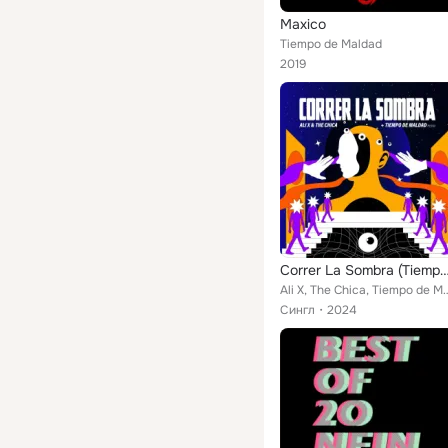
Maxico
Tiempo de Maldad
2019
Correr La Sombra (Tiempo de Mald
Ali X, The Chica, Tie
Сингл
2024