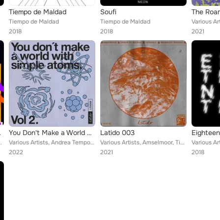
Tiempo de Maldad
Soufi
The Roam
Tiempo de Maldad
Tiempo de Maldad
2018
2018
2021
ad Remix)
You Don't Make a World with Simple Atoms, Vol. 2
Latido 003
Eighteen
mpo de Maldad
Various Artists, Andrea Tempo, Tiempo De Maldad, Disco Mortale, Julian Stetter, Agle, JackWasFaster, Azaria, Eliezer, Ivan de la...
Various Artists, Amselmoor, Tiempo De Maldad, Fat&Bald, Depresión Tropical
2022
2021
2018