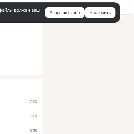
Помощь
Войти
й
e-файлы должен ваш
Разрешить все
Настроить
Правая
колонка
7:50
6:51
5:36