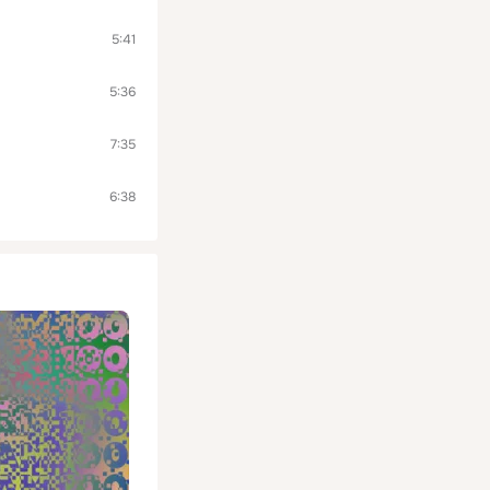
5:41
5:36
7:35
6:38