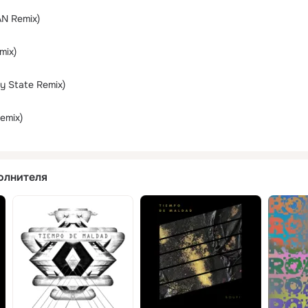
N Remix)
mix)
y State Remix)
Remix)
олнителя