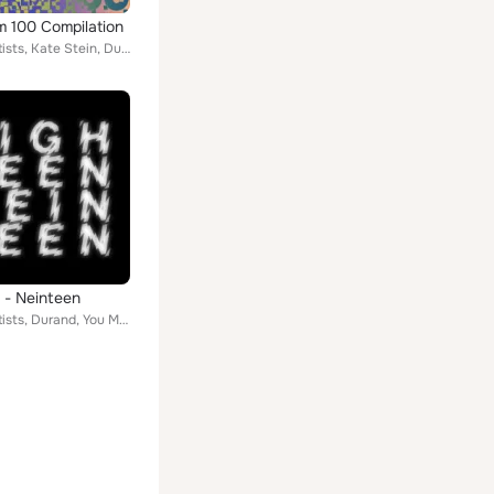
 100 Compilation
Various Artists, Kate Stein, Duncan Gray, Tiempo de Maldad, Tronik Youth, Javier Busto, Alejandro Molinari, DJ Rocca, Alvaro Cab...
 - Neinteen
Various Artists, Durand, You Man, Ali X, Connor, BT COP, Tiempo de Maldad, Tronik Youth, Zakmina, Alejandro Molinari, Neverpais,...