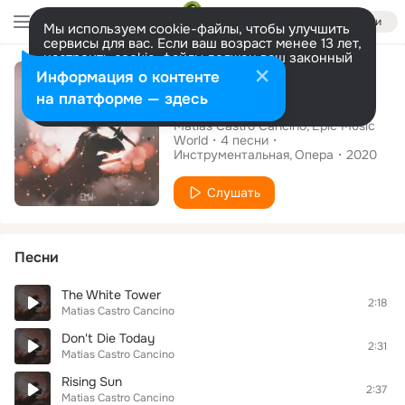
Войти
Мы используем cookie-файлы, чтобы улучшить
сервисы для вас. Если ваш возраст менее 13 лет,
настроить cookie-файлы должен ваш законный
Альбом
представитель.
Больше информации
Информация о контенте
Today We Fight
Разрешить все
Настроить
на платформе — здесь
Matias Castro Cancino
Epic Music
World
4
песни
Инструментальная
Опера
2020
Слушать
Песни
The White Tower
2:18
Matias Castro Cancino
Don't Die Today
2:31
Matias Castro Cancino
Rising Sun
2:37
Matias Castro Cancino